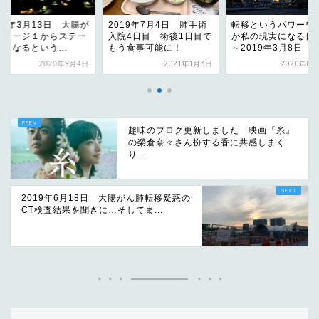
19年3月13日 大腸が
2019年7月4日 肺手術
転移というパワーワ
ステージ１からステー
入院4日目 術後1日目で
が私の現実になる日
になるという...
もう食事可能に！
～2019年3月8日「..
2020年9月4日
2021年1月3日
2020年8月
趣味のブログ更新しました 映画『糸』
の榮倉奈々さん扮する香に共感しまく
り...
2019年6月18日 大腸がん肺転移疑惑の
CT検査結果を聞きに…そしてま...