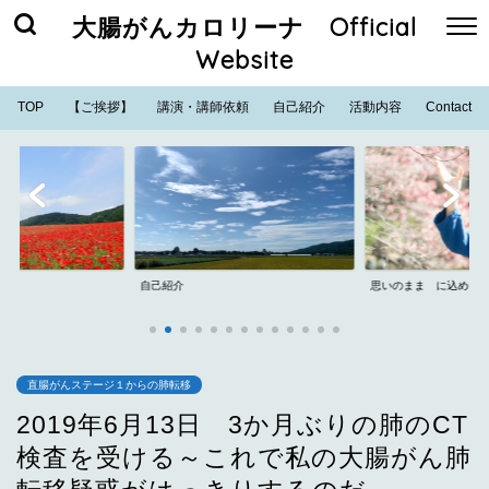
大腸がんカロリーナ Official
Website
TOP
【ご挨拶】
講演・講師依頼
自己紹介
活動内容
Contact
自己紹介
思いのまま に込めた
直腸がんステージ１からの肺転移
2019年6月13日 3か月ぶりの肺のCT
検査を受ける～これで私の大腸がん肺