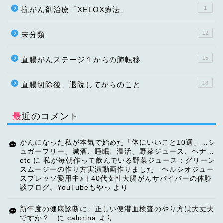
1
抗がん剤治療「XELOX療法」
12
未分類
15
直腸がんステージ１からの肺転移
18
直腸切除後、退院してからのこと
最近のコメント
がんになった私が本気で始めた「体にいいこと10選」…シ
ュガーフリー、減酒、睡眠、温活、野菜ジュース、ヘナ…
etc
に
私が毎朝作って飲んでいる野菜ジュース：グリーン
スムージーの作り方実演動画作りました ヘルシオジュー
スプレッソ愛用中♪ | 40代女性大腸がんサバイバーの体験
談ブログ。YouTubeもやっ
より
TOP
新年度の健康診断に、正しい便潜血検査のやり方は大丈夫
ですか？
に
calorina
より