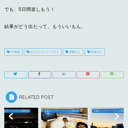
でも、5日間楽しもう！
結果がどう出たって、もういいもん。
CT検査
がんサバイバーブログ
直腸がん
転移がん
RELATED POST
がんステージ１からの肺転移
直腸がんステージ１からの肺転移
直腸がんステージ１からの肺転移