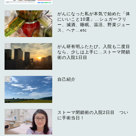
4
がんになった私が本気で始めた「体
にいいこと10選」…シュガーフリ
ー、減酒、睡眠、温活、野菜ジュー
ス、ヘナ…etc
5
がん研有明ふたたび。入院も二度目
なら、少しは上手に…ストーマ閉鎖
術の入院1日目
6
自己紹介
7
ストーマ閉鎖術の入院2日目 つい
に手術当日！