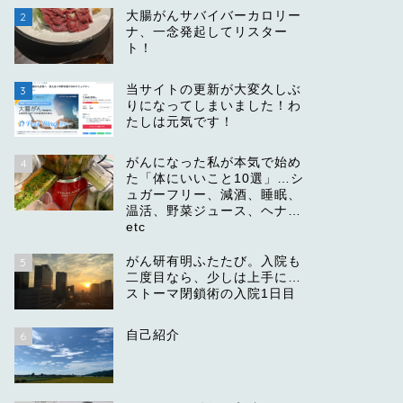
大腸がんサバイバーカロリー
2
ナ、一念発起してリスター
ト！
当サイトの更新が大変久しぶ
3
りになってしまいました！わ
たしは元気です！
がんになった私が本気で始め
4
た「体にいいこと10選」…シ
ュガーフリー、減酒、睡眠、
温活、野菜ジュース、ヘナ…
etc
がん研有明ふたたび。入院も
5
二度目なら、少しは上手に…
ストーマ閉鎖術の入院1日目
自己紹介
6