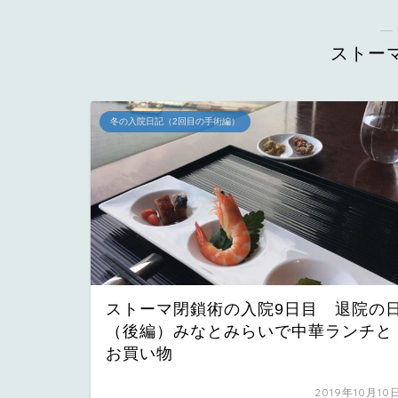
―
ストー
冬の入院日記（2回目の手術編）
ストーマ閉鎖術の入院9日目 退院の
（後編）みなとみらいで中華ランチと
お買い物
2019年10月10