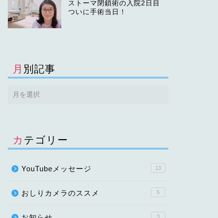
ストーマ閉鎖術の入院2日目
7
ついに手術当日！
月別記事
カテゴリー
YouTubeメッセージ
13
おしりカメラのススメ
5
お知らせ
3