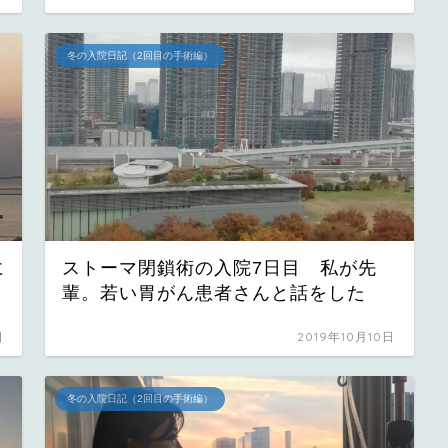
冬の入院日記（2回目の手術編）
に
ストーマ閉鎖術の入院7日目 私が先
輩。若い胃がん患者さんと話をした
日
2019年10月10日
冬の入院日記（2回目の手術編）