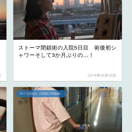
ストーマ閉鎖術の入院5日目 術後初シ
ャワーそして3か月ぶりの…！
日
2019年10月10日
冬の入院日記（2回目の手術編）