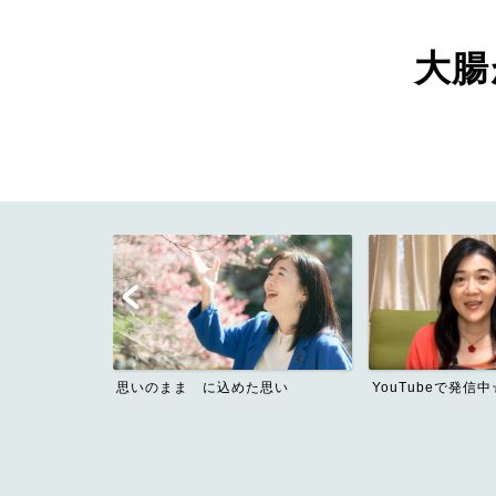
大腸が
た思い
YouTubeで発信中☆
Contact