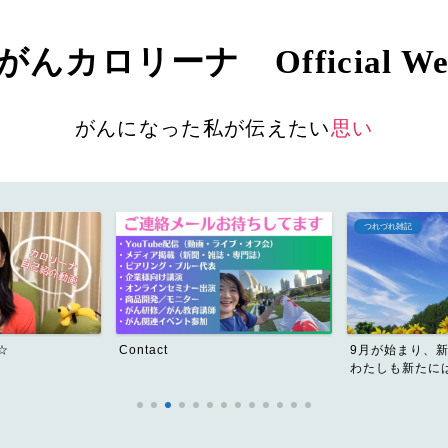
んカロリーナ Official Web
がんになった私が伝えたい
思い
つれづれ雑記
がんになって、変わっ
9月が始まり、新学期もはじまり、
あの日、がん確
わたしも新たにはじめます...
ち。私は元気で