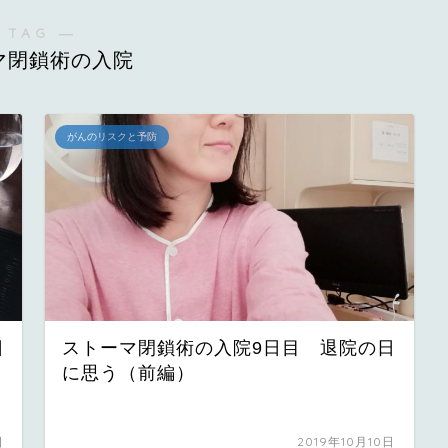
 TAG ―
マ閉鎖術の入院
がんのリスクと予防
日
ストーマ閉鎖術の入院9日目 退院の日
に思う（前編）
日
2019年10月10日