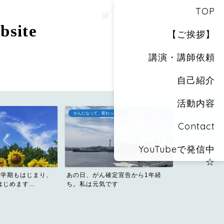
TOP
site
【ご挨拶】
講演・講師依頼
自己紹介
活動内容
たこと
おしりカメラのススメ
Contact
YouTubeで発信中
☆
ビール好き・ワイン好きの酒飲みだ
プライバシー
定宣告から1年経
った私が飲み会でウーロン...
す