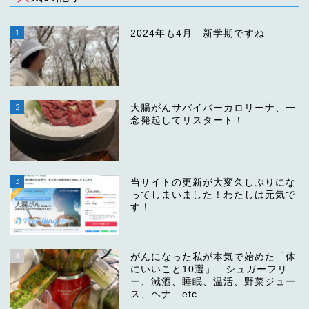
1
2024年も4月 新学期ですね
2
大腸がんサバイバーカロリーナ、一
念発起してリスタート！
3
当サイトの更新が大変久しぶりにな
ってしまいました！わたしは元気で
す！
4
がんになった私が本気で始めた「体
にいいこと10選」…シュガーフリ
ー、減酒、睡眠、温活、野菜ジュー
ス、ヘナ…etc