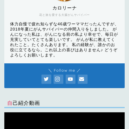
カロリーナ
花と旅を愛する大腸がんサバイバー
体力自慢で疲れ知らずな46歳ワーママだったんですが、
2018年夏にがんサバイバーの仲間入りをしました。 が
んになった私は、がんになる前の私より幸せで、毎日が
充実していてとても楽しいです。 がんが私に教えてく
れたこと。たくさんあります。 私の経験が、誰かのお
役に立てるなら。これ以上の喜びはありません♪ どうぞ
よろしくお願いします。
＼ Follow me ／
自己紹介動画
動
画
プ