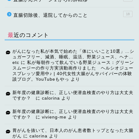
18
直腸切除後、退院してからのこと
最近のコメント
がんになった私が本気で始めた「体にいいこと10選」…シ
ュガーフリー、減酒、睡眠、温活、野菜ジュース、ヘナ…
etc
に
私が毎朝作って飲んでいる野菜ジュース：グリーン
スムージーの作り方実演動画作りました ヘルシオジュー
スプレッソ愛用中♪ | 40代女性大腸がんサバイバーの体験
談ブログ。YouTubeもやっ
より
TOP
新年度の健康診断に、正しい便潜血検査のやり方は大丈夫
ですか？
に
calorina
より
【ご挨拶】
新年度の健康診断に、正しい便潜血検査のやり方は大丈夫
ですか？
に
vivieng-me
より
講演・講師依頼
胃がんを抜いて、日本人のがん患者数トップとなった大腸
がん
に
calorina
より