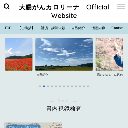
大腸がんカロリーナ Official
Website
TOP
【ご挨拶】
講演・講師依頼
自己紹介
活動内容
Contact
自己紹介
思いのまま に込めた
― TAG ―
胃内視鏡検査
がんになって、変わったこと