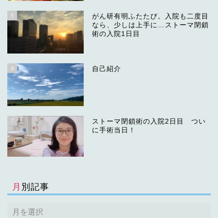
5
がん研有明ふたたび。入院も二度目
なら、少しは上手に…ストーマ閉鎖
術の入院1日目
6
自己紹介
7
ストーマ閉鎖術の入院2日目 つい
に手術当日！
月別記事