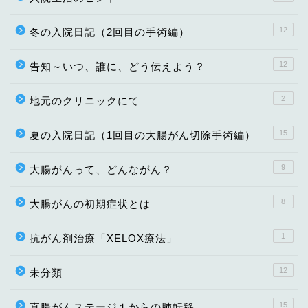
12
冬の入院日記（2回目の手術編）
12
告知～いつ、誰に、どう伝えよう？
2
地元のクリニックにて
15
夏の入院日記（1回目の大腸がん切除手術編）
9
大腸がんって、どんながん？
8
大腸がんの初期症状とは
1
抗がん剤治療「XELOX療法」
12
未分類
15
直腸がんステージ１からの肺転移