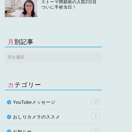
ストーマ閉鎖術の入院2日目
7
ついに手術当日！
月別記事
カテゴリー
YouTubeメッセージ
13
おしりカメラのススメ
5
お知らせ
3