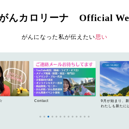
んカロリーナ Official Web
がんになった私が伝えたい
思い
つれづれ雑記
がんになって、変わっ
9月が始まり、新学期もはじまり、
あの日、がん確
わたしも新たにはじめます...
ち。私は元気で