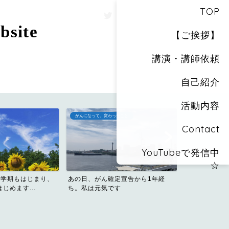
TOP
site
【ご挨拶】
講演・講師依頼
自己紹介
活動内容
たこと
おしりカメラのススメ
Contact
YouTubeで発信中
☆
ビール好き・ワイン好きの酒飲みだ
プライバシー
定宣告から1年経
った私が飲み会でウーロン...
す