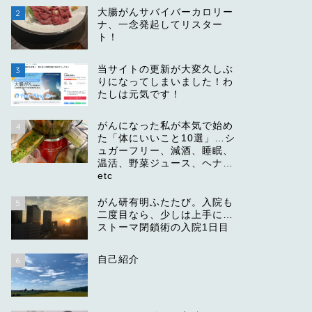
大腸がんサバイバーカロリー
2
ナ、一念発起してリスター
ト！
当サイトの更新が大変久しぶ
3
りになってしまいました！わ
たしは元気です！
がんになった私が本気で始め
4
た「体にいいこと10選」…シ
ュガーフリー、減酒、睡眠、
温活、野菜ジュース、ヘナ…
etc
がん研有明ふたたび。入院も
5
二度目なら、少しは上手に…
ストーマ閉鎖術の入院1日目
自己紹介
6