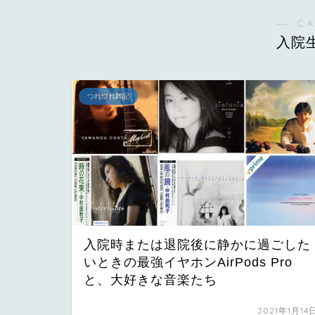
― C
入院
つれづれ雑記
入院時または退院後に静かに過ごした
いときの最強イヤホンAirPods Pro
と、大好きな音楽たち
2021年1月14