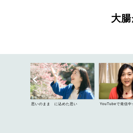
大腸が
た思い
YouTubeで発信中☆
Contact