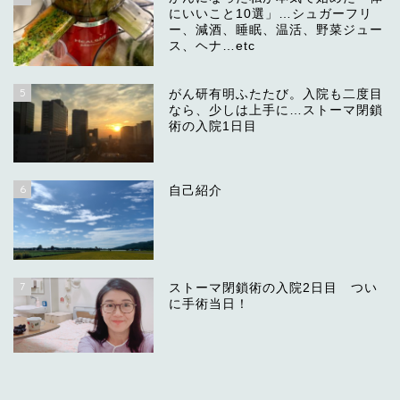
にいいこと10選」…シュガーフリ
ー、減酒、睡眠、温活、野菜ジュー
ス、ヘナ…etc
5
がん研有明ふたたび。入院も二度目
なら、少しは上手に…ストーマ閉鎖
術の入院1日目
6
自己紹介
7
ストーマ閉鎖術の入院2日目 つい
に手術当日！