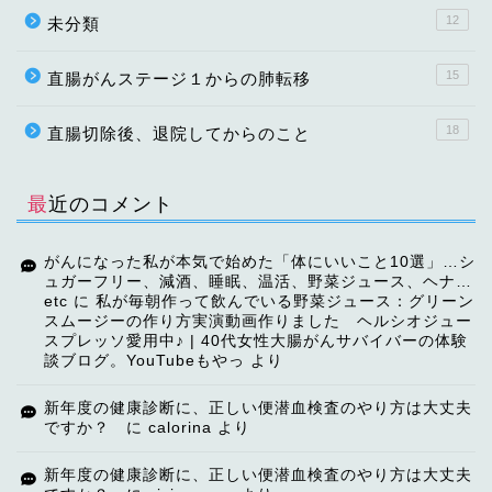
12
未分類
15
直腸がんステージ１からの肺転移
18
直腸切除後、退院してからのこと
最近のコメント
がんになった私が本気で始めた「体にいいこと10選」…シ
ュガーフリー、減酒、睡眠、温活、野菜ジュース、ヘナ…
etc
に
私が毎朝作って飲んでいる野菜ジュース：グリーン
スムージーの作り方実演動画作りました ヘルシオジュー
スプレッソ愛用中♪ | 40代女性大腸がんサバイバーの体験
談ブログ。YouTubeもやっ
より
TOP
新年度の健康診断に、正しい便潜血検査のやり方は大丈夫
ですか？
に
calorina
より
【ご挨拶】
新年度の健康診断に、正しい便潜血検査のやり方は大丈夫