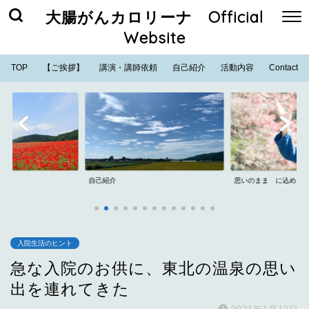
大腸がんカロリーナ Official
Website
TOP
【ご挨拶】
講演・講師依頼
自己紹介
活動内容
Contact
紹介
思いのまま に込めた思い
YouTube
入院生活のヒント
急な入院のお供に、東北の温泉の思い
出を連れてきた