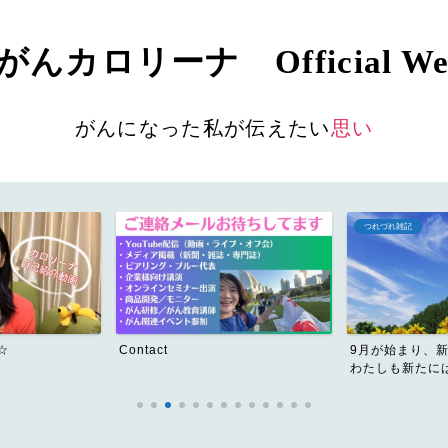
んカロリーナ Official Web
がんになった私が伝えたい
思い
つれづれ雑記
☆
Contact
9月が始まり、
わたしも新たには