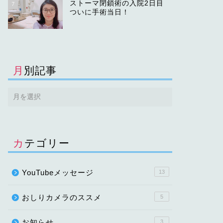
ストーマ閉鎖術の入院2日目
7
ついに手術当日！
月別記事
カテゴリー
YouTubeメッセージ
13
おしりカメラのススメ
5
お知らせ
3