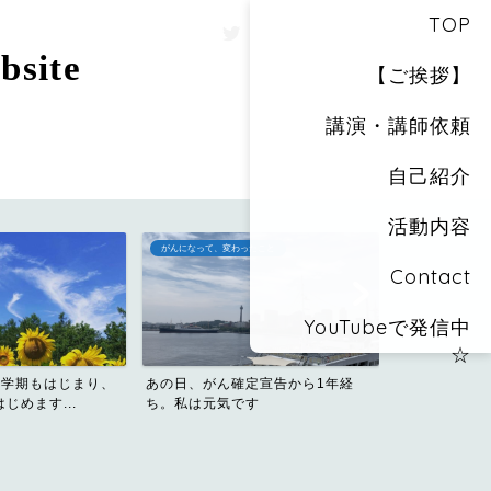
TOP
site
【ご挨拶】
講演・講師依頼
自己紹介
活動内容
がんになって、変わったこと
おしりカメラのス
Contact
YouTubeで発信中
☆
ビール好き・
新学期もはじまり、
あの日、がん確定宣告から1年経
った私が飲み会
じめます...
ち。私は元気です