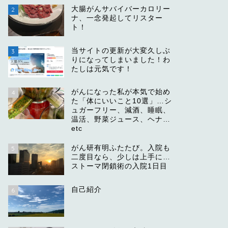
大腸がんサバイバーカロリー
2
ナ、一念発起してリスター
ト！
当サイトの更新が大変久しぶ
3
りになってしまいました！わ
たしは元気です！
がんになった私が本気で始め
4
た「体にいいこと10選」…シ
ュガーフリー、減酒、睡眠、
温活、野菜ジュース、ヘナ…
etc
がん研有明ふたたび。入院も
5
二度目なら、少しは上手に…
ストーマ閉鎖術の入院1日目
自己紹介
6