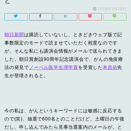
と
2019年3月10日
朝日新聞
は購読していないし、ときどきウェブ版で記
事数限定のモードで読ませていただく程度なのです
が、そんな私にも講演会情報がメールで送られてきま
した。朝日賞創設90周年記念講演会で、がんの免疫療
法の発見で
ノーベル医学生理学賞
を受賞した
本庶佑
先
生が登壇されると。
今の私は、がんというキーワードには敏感に反応する
ので(笑)、抽選で600名とのことだけど、土曜日の午後
だし、申し込んでみたら見事当選案内のメールが。と