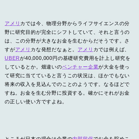
アメリ
カでは今、物理分野からライフサイエンスの分
野に研究目的が完全にシフトしていて、それと言うの
は、この分野が大きなお金を生むからだそうです。さ
すが
アメリ
カな発想だなぁと。
アメリ
カでは例えば、
UBER
が40,000,000円の基礎研究費用を計上し研究を
しているとか。畑違いの
ベンチャー企業
が大金を使っ
て研究に当てていると言うこの状況は、ほかでもない
将来の収入を見込んでのことのようです。なるほどで
すね。お金を生む分野に投資する。確かにそれがお金
の正しい使い方ですよね。
ところが日本の場合は企業の
内部留保
でお金を貯めこ