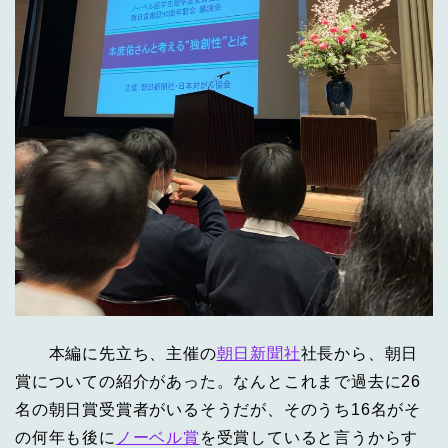
本編に先立ち、主催の
朝日新聞社
社長から、朝日
賞についての紹介があった。なんとこれまで過去に26
名の朝日賞受賞者がいるそうだが、そのうち16名がそ
の何年も後に
ノーベル賞
を受賞していると言うからす