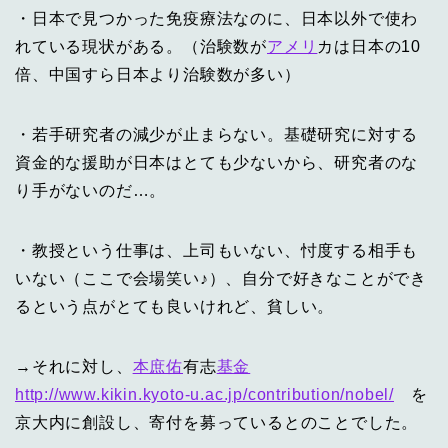
・日本で見つかった免疫療法なのに、日本以外で使わ
れている現状がある。（治験数が
アメリ
カは日本の10
倍、中国すら日本より治験数が多い）
・若手研究者の減少が止まらない。基礎研究に対する
資金的な援助が日本はとても少ないから、研究者のな
り手がないのだ…。
・教授という仕事は、上司もいない、忖度する相手も
いない（ここで会場笑い♪）、自分で好きなことができ
るという点がとても良いけれど、貧しい。
→それに対し、
本庶佑
有志
基金
http://www.kikin.kyoto-u.ac.jp/contribution/nobel/
を
京大内に創設し、寄付を募っているとのことでした。