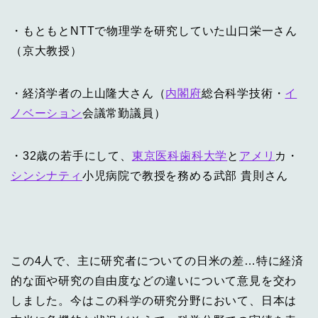
・もともとNTTで物理学を研究していた山口栄一さん
（京大教授）
・経済学者の上山隆大さん（
内閣府
総合科学技術・
イ
ノベーション
会議常勤議員）
・32歳の若手にして、
東京医科歯科大学
と
アメリ
カ・
シンシナティ
小児病院で教授を務める武部 貴則さん
この4人で、主に研究者についての日米の差…特に経済
的な面や研究の自由度などの違いについて意見を交わ
しました。今はこの科学の研究分野において、日本は