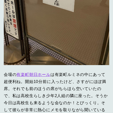
会場の
有楽町朝日ホール
は有楽町ルミネの中にあって
超便利ね。開始10分前に入ったけど、さすがにほぼ満
席。それでも前のほうの席がちらほら空いていたの
で、私は高校生らしき少年2人組の隣に座った。そうか
今日は高校生も来るような会なのか！とびっくり。そ
して彼らが非常に熱心にメモを取りながら聞いている