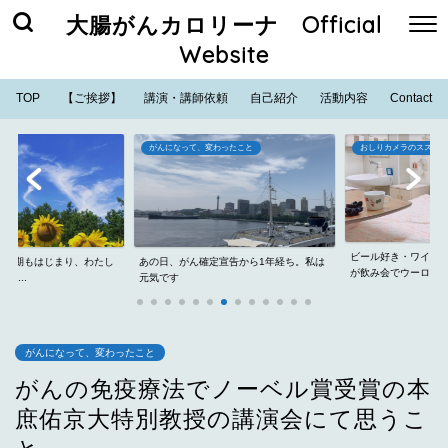
大腸がんカロリーナ Official
Website
TOP
【ご挨拶】
講演・講師依頼
自己紹介
活動内容
Contact
がんになって、変わったこと
おしりカメラのススメ
ビール好き・ワイン好
学期もはじまり、わたし
あの日、がん確定宣告から1年経ち。私は
が飲み会でウーロン...
..
元気です
がんになって、変わったこと
がんの免疫療法でノーベル賞受賞の本
庶佑京大特別教授の講演会にて思うこ