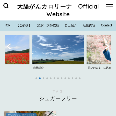
大腸がんカロリーナ Official
Website
TOP
【ご挨拶】
講演・講師依頼
自己紹介
活動内容
Contact
自己紹介
思いのまま に込めた
― TAG ―
シュガーフリー
がんになって、変わったこと