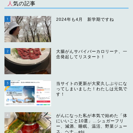
人気の記事
1
2024年も4月 新学期ですね
2
大腸がんサバイバーカロリーナ、一
念発起してリスタート！
3
当サイトの更新が大変久しぶりにな
ってしまいました！わたしは元気で
す！
4
がんになった私が本気で始めた「体
にいいこと10選」…シュガーフリ
ー、減酒、睡眠、温活、野菜ジュー
ス、ヘナ…etc