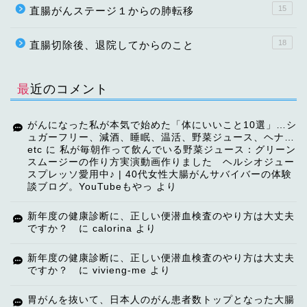
15
直腸がんステージ１からの肺転移
18
直腸切除後、退院してからのこと
最近のコメント
がんになった私が本気で始めた「体にいいこと10選」…シ
ュガーフリー、減酒、睡眠、温活、野菜ジュース、ヘナ…
etc
に
私が毎朝作って飲んでいる野菜ジュース：グリーン
スムージーの作り方実演動画作りました ヘルシオジュー
スプレッソ愛用中♪ | 40代女性大腸がんサバイバーの体験
談ブログ。YouTubeもやっ
より
TOP
新年度の健康診断に、正しい便潜血検査のやり方は大丈夫
ですか？
に
calorina
より
【ご挨拶】
新年度の健康診断に、正しい便潜血検査のやり方は大丈夫
ですか？
に
vivieng-me
より
講演・講師依頼
胃がんを抜いて、日本人のがん患者数トップとなった大腸