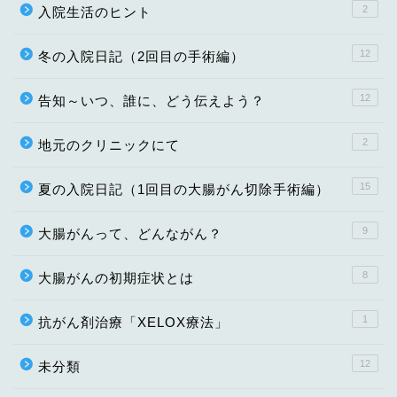
2
入院生活のヒント
12
冬の入院日記（2回目の手術編）
12
告知～いつ、誰に、どう伝えよう？
2
地元のクリニックにて
15
夏の入院日記（1回目の大腸がん切除手術編）
9
大腸がんって、どんながん？
8
大腸がんの初期症状とは
1
抗がん剤治療「XELOX療法」
12
未分類