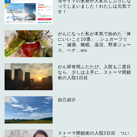
3
当サイトの更新が大変久しぶりにな
ってしまいました！わたしは元気で
す！
4
がんになった私が本気で始めた「体
にいいこと10選」…シュガーフリ
ー、減酒、睡眠、温活、野菜ジュー
ス、ヘナ…etc
5
がん研有明ふたたび。入院も二度目
なら、少しは上手に…ストーマ閉鎖
術の入院1日目
6
自己紹介
7
ストーマ閉鎖術の入院2日目 つい