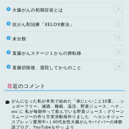
8
大腸がんの初期症状とは
1
抗がん剤治療「XELOX療法」
12
未分類
15
直腸がんステージ１からの肺転移
18
直腸切除後、退院してからのこと
最近のコメント
がんになった私が本気で始めた「体にいいこと10選」…シ
ュガーフリー、減酒、睡眠、温活、野菜ジュース、ヘナ…
etc
に
私が毎朝作って飲んでいる野菜ジュース：グリーン
スムージーの作り方実演動画作りました ヘルシオジュー
スプレッソ愛用中♪ | 40代女性大腸がんサバイバーの体験
談ブログ。YouTubeもやっ
より