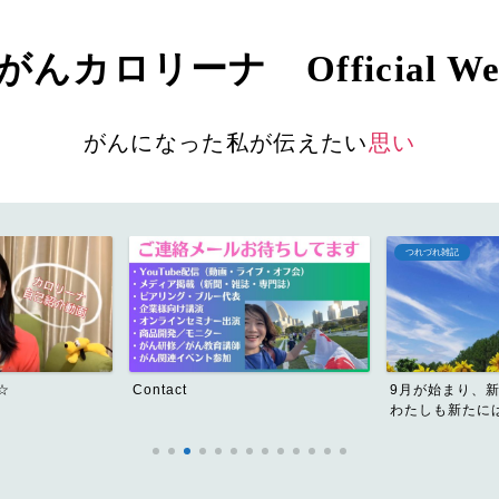
んカロリーナ Official Web
がんになった私が伝えたい
思い
つれづれ雑記
☆
Contact
9月が始まり、
わたしも新たには