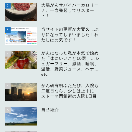
大腸がんサバイバーカロリー
2
ナ、一念発起してリスター
ト！
当サイトの更新が大変久しぶ
3
りになってしまいました！わ
たしは元気です！
がんになった私が本気で始め
4
た「体にいいこと10選」…シ
ュガーフリー、減酒、睡眠、
温活、野菜ジュース、ヘナ…
etc
がん研有明ふたたび。入院も
5
二度目なら、少しは上手に…
ストーマ閉鎖術の入院1日目
自己紹介
6