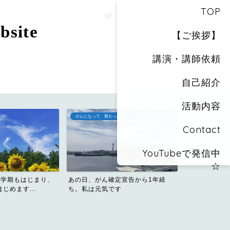
TOP
site
【ご挨拶】
講演・講師依頼
自己紹介
活動内容
がんになって、変わったこと
おしりカメラのス
Contact
YouTubeで発信中
☆
新学期もはじまり、
あの日、がん確定宣告から1年経
ビール好き・
じめます...
ち。私は元気です
った私が飲み会