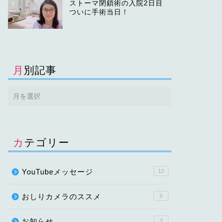
ストーマ閉鎖術の入院2日目
7
ついに手術当日！
月別記事
カテゴリー
YouTubeメッセージ
13
おしりカメラのススメ
5
お知らせ
3