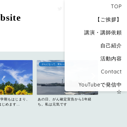
TOP
site
【ご挨拶】
講演・講師依頼
自己紹介
活動内容
がんになって、変わったこと
おしりカメラのス
Contact
YouTubeで発信中
☆
新学期もはじまり、
あの日、がん確定宣告から1年経
じめます...
ち。私は元気です
ビール好き・
った私が飲み会