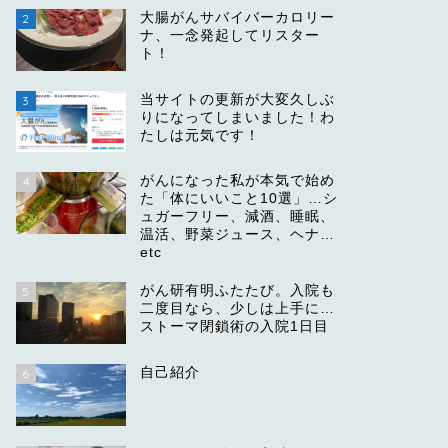
大腸がんサバイバーカロリー
2
ナ、一念発起してリスター
ト！
当サイトの更新が大変久しぶ
3
りになってしまいました！わ
たしは元気です！
がんになった私が本気で始め
4
た「体にいいこと10選」…シ
ュガーフリー、減酒、睡眠、
温活、野菜ジュース、ヘナ…
etc
がん研有明ふたたび。入院も
5
二度目なら、少しは上手に…
ストーマ閉鎖術の入院1日目
自己紹介
6