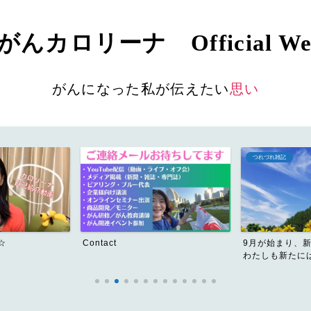
んカロリーナ Official Web
がんになった私が伝えたい
思い
つれづれ雑記
☆
Contact
9月が始まり、
わたしも新たには