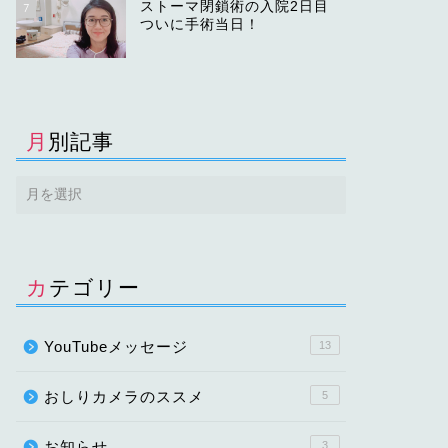
ストーマ閉鎖術の入院2日目
7
ついに手術当日！
月別記事
カテゴリー
YouTubeメッセージ
13
おしりカメラのススメ
5
お知らせ
3