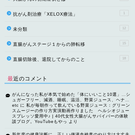
1
抗がん剤治療「XELOX療法」
12
未分類
15
直腸がんステージ１からの肺転移
18
直腸切除後、退院してからのこと
最近のコメント
がんになった私が本気で始めた「体にいいこと10選」…シ
ュガーフリー、減酒、睡眠、温活、野菜ジュース、ヘナ…
etc
に
私が毎朝作って飲んでいる野菜ジュース：グリーン
スムージーの作り方実演動画作りました ヘルシオジュー
スプレッソ愛用中♪ | 40代女性大腸がんサバイバーの体験
談ブログ。YouTubeもやっ
より
TOP
新年度の健康診断に、正しい便潜血検査のやり方は大丈夫