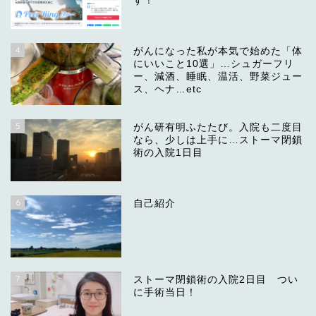
す！
4
がんになった私が本気で始めた「体
にいいこと10選」…シュガーフリ
ー、減酒、睡眠、温活、野菜ジュー
ス、ヘナ…etc
5
がん研有明ふたたび。入院も二度目
なら、少しは上手に…ストーマ閉鎖
術の入院1日目
6
自己紹介
7
ストーマ閉鎖術の入院2日目 つい
に手術当日！