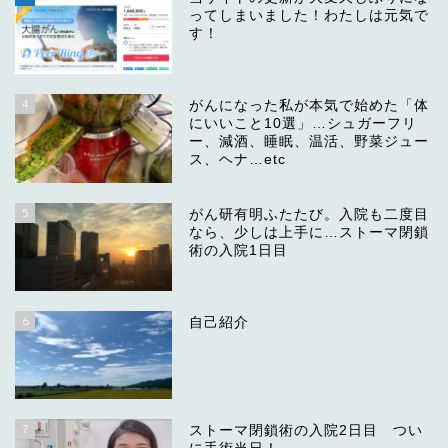
ってしまいました！わたしは元気で
す！
4
がんになった私が本気で始めた「体
にいいこと10選」…シュガーフリ
ー、減酒、睡眠、温活、野菜ジュー
ス、ヘナ…etc
5
がん研有明ふたたび。入院も二度目
なら、少しは上手に…ストーマ閉鎖
術の入院1日目
6
自己紹介
7
ストーマ閉鎖術の入院2日目 つい