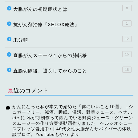
8
大腸がんの初期症状とは
1
抗がん剤治療「XELOX療法」
12
未分類
15
直腸がんステージ１からの肺転移
18
直腸切除後、退院してからのこと
最近のコメント
がんになった私が本気で始めた「体にいいこと10選」…シ
ュガーフリー、減酒、睡眠、温活、野菜ジュース、ヘナ…
etc
に
私が毎朝作って飲んでいる野菜ジュース：グリーン
スムージーの作り方実演動画作りました ヘルシオジュー
スプレッソ愛用中♪ | 40代女性大腸がんサバイバーの体験
談ブログ。YouTubeもやっ
より