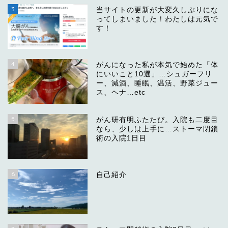
3
当サイトの更新が大変久しぶりにな
ってしまいました！わたしは元気で
す！
4
がんになった私が本気で始めた「体
にいいこと10選」…シュガーフリ
ー、減酒、睡眠、温活、野菜ジュー
ス、ヘナ…etc
5
がん研有明ふたたび。入院も二度目
なら、少しは上手に…ストーマ閉鎖
術の入院1日目
6
自己紹介