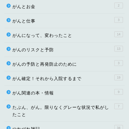
2
がんとお金
3
がんと仕事
14
がんになって、変わったこと
13
がんのリスクと予防
3
がんの予防と再発防止のために
19
がん確定！それから入院するまで
9
がん関連の本・情報
7
たぶん、がん。限りなくグレーな状況で私がし
たこと
34
つれづれ雑記