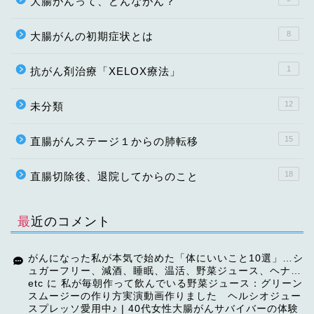
大腸がんって、どんながん？
8
大腸がんの初期症状とは
1
抗がん剤治療「XELOX療法」
12
未分類
15
直腸がんステージ１からの肺転移
18
直腸切除後、退院してからのこと
最近のコメント
がんになった私が本気で始めた「体にいいこと10選」…シ
ュガーフリー、減酒、睡眠、温活、野菜ジュース、ヘナ…
etc
に
私が毎朝作って飲んでいる野菜ジュース：グリーン
スムージーの作り方実演動画作りました ヘルシオジュー
スプレッソ愛用中♪ | 40代女性大腸がんサバイバーの体験