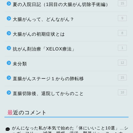
15
夏の入院日記（1回目の大腸がん切除手術編）
9
大腸がんって、どんながん？
8
大腸がんの初期症状とは
1
抗がん剤治療「XELOX療法」
12
未分類
15
直腸がんステージ１からの肺転移
18
直腸切除後、退院してからのこと
最近のコメント
がんになった私が本気で始めた「体にいいこと10選」…シ