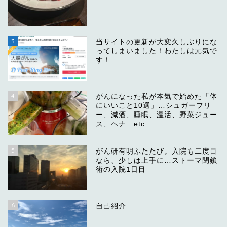
3
当サイトの更新が大変久しぶりにな
ってしまいました！わたしは元気で
す！
4
がんになった私が本気で始めた「体
にいいこと10選」…シュガーフリ
ー、減酒、睡眠、温活、野菜ジュー
ス、ヘナ…etc
5
がん研有明ふたたび。入院も二度目
なら、少しは上手に…ストーマ閉鎖
術の入院1日目
6
自己紹介