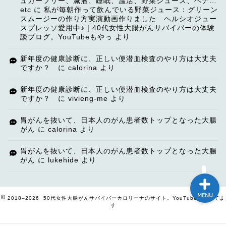
ュガーフリー、減酒、睡眠、温活、野菜ジュース、ヘナ…
etc
に
私が毎朝作って飲んでいる野菜ジュース：グリーン
スムージーの作り方実演動画作りました ヘルシオジュー
スプレッソ愛用中♪ | 40代女性大腸がんサバイバーの体験
談ブログ。YouTubeもやっ
より
TOP
新年度の健康診断に、正しい便潜血検査のやり方は大丈夫
ですか？
に
calorina
より
【ご挨拶】
新年度の健康診断に、正しい便潜血検査のやり方は大丈夫
ですか？
に
vivieng-me
より
講演・講師依頼
胃がんを抜いて、日本人のがん患者数トップとなった大腸
がん
に
calorina
より
自己紹介
胃がんを抜いて、日本人のがん患者数トップとなった大腸
がん
に
lukehide
より
MENU
2018–2026 50代女性大腸がんサバイバーカロリーナのサイト。YouTubeもやってま
す