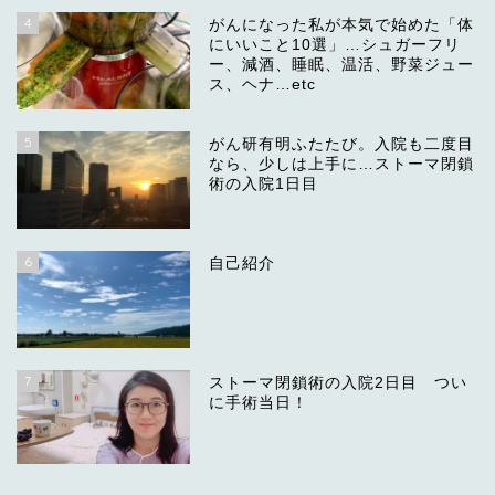
4
がんになった私が本気で始めた「体
にいいこと10選」…シュガーフリ
ー、減酒、睡眠、温活、野菜ジュー
ス、ヘナ…etc
5
がん研有明ふたたび。入院も二度目
なら、少しは上手に…ストーマ閉鎖
術の入院1日目
6
自己紹介
7
ストーマ閉鎖術の入院2日目 つい
に手術当日！