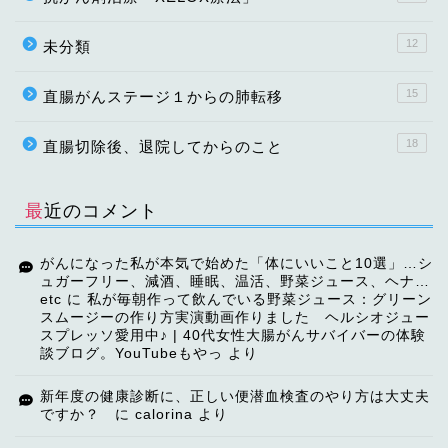
12
未分類
15
直腸がんステージ１からの肺転移
18
直腸切除後、退院してからのこと
最近のコメント
がんになった私が本気で始めた「体にいいこと10選」…シ
ュガーフリー、減酒、睡眠、温活、野菜ジュース、ヘナ…
etc
に
私が毎朝作って飲んでいる野菜ジュース：グリーン
スムージーの作り方実演動画作りました ヘルシオジュー
スプレッソ愛用中♪ | 40代女性大腸がんサバイバーの体験
談ブログ。YouTubeもやっ
より
TOP
新年度の健康診断に、正しい便潜血検査のやり方は大丈夫
ですか？
に
calorina
より
【ご挨拶】