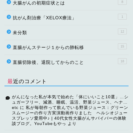
8
大腸がんの初期症状とは
1
抗がん剤治療「XELOX療法」
12
未分類
15
直腸がんステージ１からの肺転移
18
直腸切除後、退院してからのこと
最近のコメント
がんになった私が本気で始めた「体にいいこと10選」…シ
ュガーフリー、減酒、睡眠、温活、野菜ジュース、ヘナ…
etc
に
私が毎朝作って飲んでいる野菜ジュース：グリーン
スムージーの作り方実演動画作りました ヘルシオジュー
スプレッソ愛用中♪ | 40代女性大腸がんサバイバーの体験
談ブログ。YouTubeもやっ
より