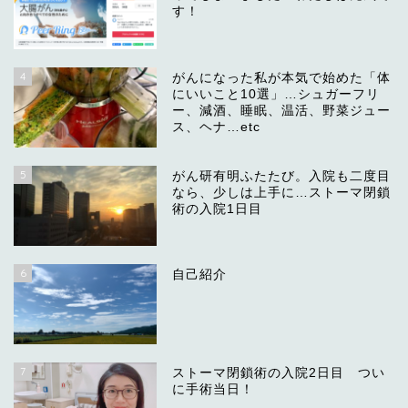
す！
4
がんになった私が本気で始めた「体
にいいこと10選」…シュガーフリ
ー、減酒、睡眠、温活、野菜ジュー
ス、ヘナ…etc
5
がん研有明ふたたび。入院も二度目
なら、少しは上手に…ストーマ閉鎖
術の入院1日目
6
自己紹介
7
ストーマ閉鎖術の入院2日目 つい
に手術当日！