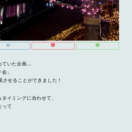
めていた企画…
チ会」
現させることができました！
るタイミングに合わせて、
なって