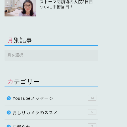
ストーマ閉鎖術の入院2日目
7
ついに手術当日！
月別記事
カテゴリー
YouTubeメッセージ
13
おしりカメラのススメ
5
お知らせ
3