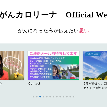
んカロリーナ Official Web
がんになった私が伝えたい
思い
つれづれ雑記
☆
Contact
9月が始まり、
わたしも新たには