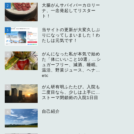
大腸がんサバイバーカロリー
2
ナ、一念発起してリスター
ト！
当サイトの更新が大変久しぶ
3
りになってしまいました！わ
たしは元気です！
がんになった私が本気で始め
4
た「体にいいこと10選」…シ
ュガーフリー、減酒、睡眠、
温活、野菜ジュース、ヘナ…
etc
がん研有明ふたたび。入院も
5
二度目なら、少しは上手に…
ストーマ閉鎖術の入院1日目
自己紹介
6