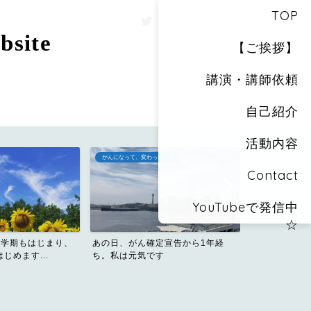
TOP
site
【ご挨拶】
講演・講師依頼
自己紹介
活動内容
がんになって、変わったこと
おしりカメラのス
Contact
YouTubeで発信中
☆
ビール好き・
新学期もはじまり、
あの日、がん確定宣告から1年経
った私が飲み会
じめます...
ち。私は元気です