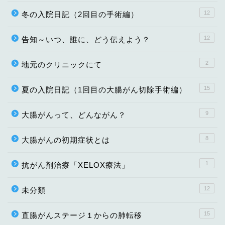
12
冬の入院日記（2回目の手術編）
12
告知～いつ、誰に、どう伝えよう？
2
地元のクリニックにて
15
夏の入院日記（1回目の大腸がん切除手術編）
9
大腸がんって、どんながん？
8
大腸がんの初期症状とは
1
抗がん剤治療「XELOX療法」
12
未分類
15
直腸がんステージ１からの肺転移