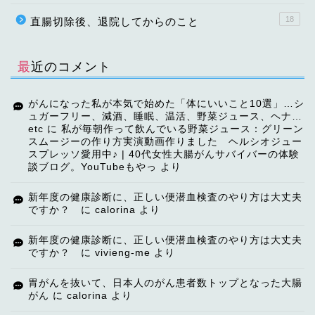
18
直腸切除後、退院してからのこと
最近のコメント
がんになった私が本気で始めた「体にいいこと10選」…シ
ュガーフリー、減酒、睡眠、温活、野菜ジュース、ヘナ…
etc
に
私が毎朝作って飲んでいる野菜ジュース：グリーン
スムージーの作り方実演動画作りました ヘルシオジュー
スプレッソ愛用中♪ | 40代女性大腸がんサバイバーの体験
談ブログ。YouTubeもやっ
より
TOP
新年度の健康診断に、正しい便潜血検査のやり方は大丈夫
ですか？
に
calorina
より
【ご挨拶】
新年度の健康診断に、正しい便潜血検査のやり方は大丈夫
ですか？
に
vivieng-me
より
講演・講師依頼
胃がんを抜いて、日本人のがん患者数トップとなった大腸
がん
に
calorina
より
自己紹介