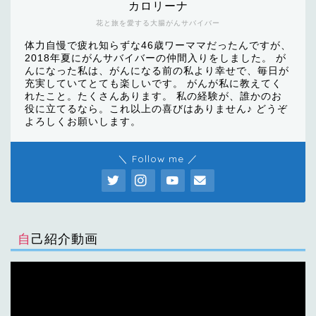
カロリーナ
花と旅を愛する大腸がんサバイバー
体力自慢で疲れ知らずな46歳ワーママだったんですが、
2018年夏にがんサバイバーの仲間入りをしました。 が
んになった私は、がんになる前の私より幸せで、毎日が
充実していてとても楽しいです。 がんが私に教えてく
れたこと。たくさんあります。 私の経験が、誰かのお
役に立てるなら。これ以上の喜びはありません♪ どうぞ
よろしくお願いします。
＼ Follow me ／
自己紹介動画
動
画
プ
レ