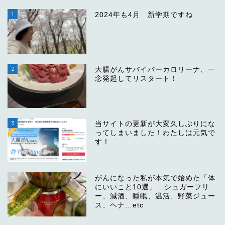
1
2024年も4月 新学期ですね
2
大腸がんサバイバーカロリーナ、一
念発起してリスタート！
3
当サイトの更新が大変久しぶりにな
ってしまいました！わたしは元気で
す！
4
がんになった私が本気で始めた「体
にいいこと10選」…シュガーフリ
ー、減酒、睡眠、温活、野菜ジュー
ス、ヘナ…etc