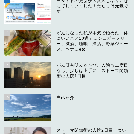
3
当サイトの更新が大変久しぶりにな
ってしまいました！わたしは元気で
す！
4
がんになった私が本気で始めた「体
にいいこと10選」…シュガーフリ
ー、減酒、睡眠、温活、野菜ジュー
ス、ヘナ…etc
5
がん研有明ふたたび。入院も二度目
なら、少しは上手に…ストーマ閉鎖
術の入院1日目
6
自己紹介
7
ストーマ閉鎖術の入院2日目 つい