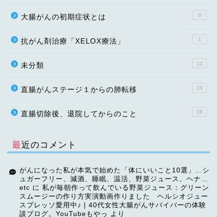
8
大腸がんの初期症状とは
1
抗がん剤治療「XELOX療法」
12
未分類
15
直腸がんステージ１からの肺転移
18
直腸切除後、退院してからのこと
最近のコメント
がんになった私が本気で始めた「体にいいこと10選」…シ
ュガーフリー、減酒、睡眠、温活、野菜ジュース、ヘナ…
etc
に
私が毎朝作って飲んでいる野菜ジュース：グリーン
スムージーの作り方実演動画作りました ヘルシオジュー
スプレッソ愛用中♪ | 40代女性大腸がんサバイバーの体験
談ブログ。YouTubeもやっ
より