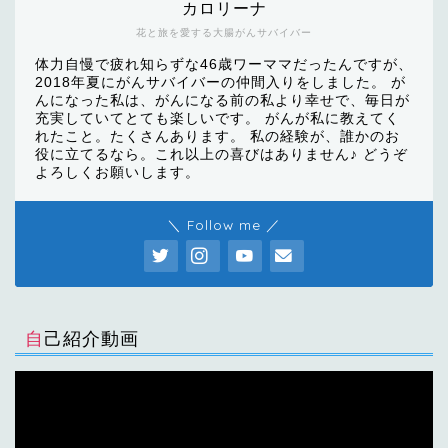
カロリーナ
花と旅を愛する大腸がんサバイバー
体力自慢で疲れ知らずな46歳ワーママだったんですが、
2018年夏にがんサバイバーの仲間入りをしました。 が
んになった私は、がんになる前の私より幸せで、毎日が
充実していてとても楽しいです。 がんが私に教えてく
れたこと。たくさんあります。 私の経験が、誰かのお
役に立てるなら。これ以上の喜びはありません♪ どうぞ
よろしくお願いします。
＼ Follow me ／
自己紹介動画
動
画
プ
レ