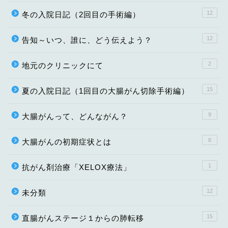
12
冬の入院日記（2回目の手術編）
12
告知～いつ、誰に、どう伝えよう？
2
地元のクリニックにて
15
夏の入院日記（1回目の大腸がん切除手術編）
9
大腸がんって、どんながん？
8
大腸がんの初期症状とは
1
抗がん剤治療「XELOX療法」
12
未分類
15
直腸がんステージ１からの肺転移