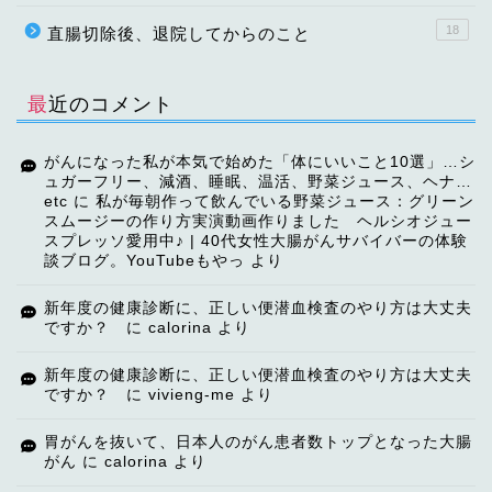
18
直腸切除後、退院してからのこと
最近のコメント
がんになった私が本気で始めた「体にいいこと10選」…シ
ュガーフリー、減酒、睡眠、温活、野菜ジュース、ヘナ…
etc
に
私が毎朝作って飲んでいる野菜ジュース：グリーン
スムージーの作り方実演動画作りました ヘルシオジュー
スプレッソ愛用中♪ | 40代女性大腸がんサバイバーの体験
談ブログ。YouTubeもやっ
より
TOP
新年度の健康診断に、正しい便潜血検査のやり方は大丈夫
ですか？
に
calorina
より
【ご挨拶】
新年度の健康診断に、正しい便潜血検査のやり方は大丈夫
ですか？
に
vivieng-me
より
講演・講師依頼
胃がんを抜いて、日本人のがん患者数トップとなった大腸
がん
に
calorina
より
自己紹介