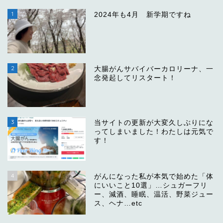
1
2024年も4月 新学期ですね
2
大腸がんサバイバーカロリーナ、一
念発起してリスタート！
3
当サイトの更新が大変久しぶりにな
ってしまいました！わたしは元気で
す！
4
がんになった私が本気で始めた「体
にいいこと10選」…シュガーフリ
ー、減酒、睡眠、温活、野菜ジュー
ス、ヘナ…etc