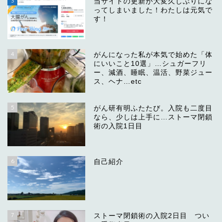
3
当サイトの更新が大変久しぶりにな
ってしまいました！わたしは元気で
す！
4
がんになった私が本気で始めた「体
にいいこと10選」…シュガーフリ
ー、減酒、睡眠、温活、野菜ジュー
ス、ヘナ…etc
5
がん研有明ふたたび。入院も二度目
なら、少しは上手に…ストーマ閉鎖
術の入院1日目
6
自己紹介
7
ストーマ閉鎖術の入院2日目 つい