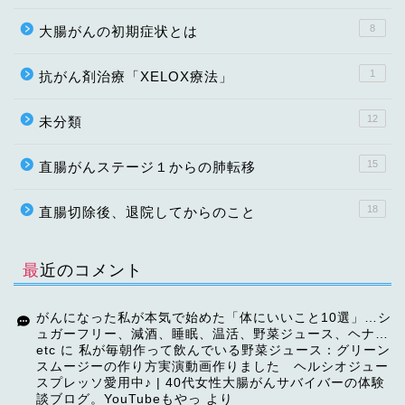
8
大腸がんの初期症状とは
1
抗がん剤治療「XELOX療法」
12
未分類
15
直腸がんステージ１からの肺転移
18
直腸切除後、退院してからのこと
最近のコメント
がんになった私が本気で始めた「体にいいこと10選」…シ
ュガーフリー、減酒、睡眠、温活、野菜ジュース、ヘナ…
etc
に
私が毎朝作って飲んでいる野菜ジュース：グリーン
スムージーの作り方実演動画作りました ヘルシオジュー
スプレッソ愛用中♪ | 40代女性大腸がんサバイバーの体験
談ブログ。YouTubeもやっ
より