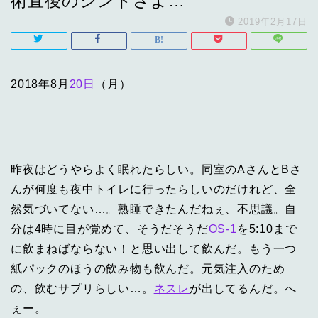
術直後のシンドさよ…
2019年2月17日
2018年8月
20日
（月）
昨夜はどうやらよく眠れたらしい。同室のAさんとBさ
んが何度も夜中トイレに行ったらしいのだけれど、全
然気づいてない…。熟睡できたんだねぇ、不思議。自
分は4時に目が覚めて、そうだそうだ
OS-1
を5:10まで
に飲まねばならない！と思い出して飲んだ。もう一つ
紙パックのほうの飲み物も飲んだ。元気注入のため
の、飲むサプリらしい…。
ネスレ
が出してるんだ。へ
ぇー。