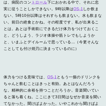
は、病院のコン
トロール
下におかれる中で、それに忠
実に従うことしかできない。9時以降は
OS-1
しか飲ま
ない、5時10分以降はそれすらも飲まない。水も飲まな
い。前日の絶食とかね。その程度です、私が出来るこ
とは。あとは手術前にできるだけ体力をつけておくこ
と。どうしよう、ラジオ体操や筋トレでもしようか
と、いまふとデイルームで思っている…（今更そんな
ことしても付け焼刃に決まっているのに）
体力をつける意味では、
OS-1
ともう一個のドリンクを
ちゃんと飲むことはきっと有効。あとはなんだろう
な。精神的に余裕を持つことだろうか。音楽聞いてい
ると落ち着くね。ここにきて3日間はなぜか音楽を聞い
てなかった。聞けばよかった。いやこれから聞けばよ