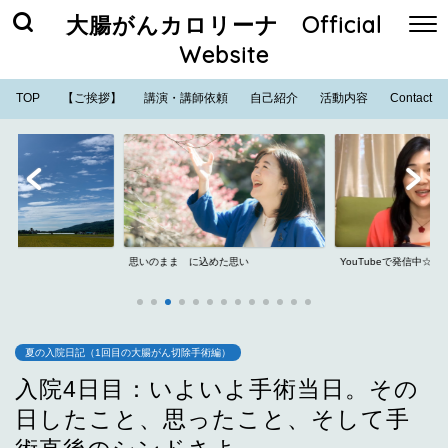
大腸がんカロリーナ Official
Website
TOP
【ご挨拶】
講演・講師依頼
自己紹介
活動内容
Contact
思いのまま に込めた思い
YouTubeで発信中☆
夏の入院日記（1回目の大腸がん切除手術編）
入院4日目：いよいよ手術当日。その
日したこと、思ったこと、そして手