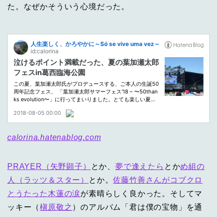
た。なぜかそういう心境だった。
calorina.hatenablog.com
PRAYER（矢野顕子）
とか、
夢で逢えたら
とか
め組の
人（ラッツ＆スター）
とか。
佐藤竹善さんがコブクロ
とうたった木蓮の涙
が素晴らしく良かった。そしてマ
ッキー（
槇原敬之
）のアルバム「君は僕の宝物」を通