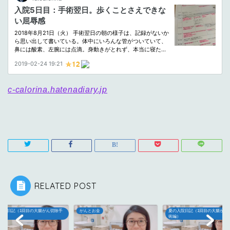
c-calorina.hatenadiary.jp
RELATED POST
入院日記（1回目の大腸がん切除手
がんとお金
夏の入院日記（1回目の大腸がん
）
術編）