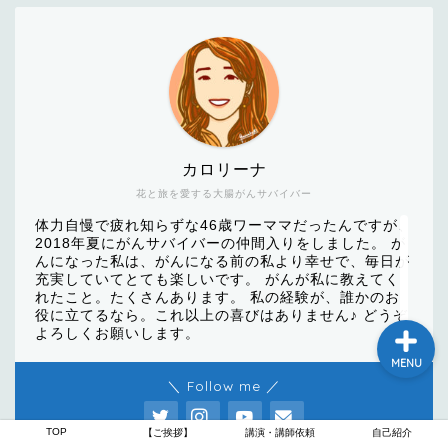
TOP
【ご挨拶】
カロリーナ
講演・講師依頼
花と旅を愛する大腸がんサバイバー
体力自慢で疲れ知らずな46歳ワーママだったんですが、
2018年夏にがんサバイバーの仲間入りをしました。 が
自己紹介
んになった私は、がんになる前の私より幸せで、毎日が
充実していてとても楽しいです。 がんが私に教えてく
れたこと。たくさんあります。 私の経験が、誰かのお
役に立てるなら。これ以上の喜びはありません♪ どうぞ
よろしくお願いします。
MENU
＼ Follow me ／
TOP
【ご挨拶】
講演・講師依頼
自己紹介