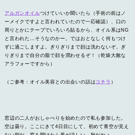
アルガンオイル
つけていいか聞いたら（手術の前はノ
ーメイクですよと言われていたので一応確認）、口の
周りとかにテープでいろいろ貼るから、オイル系はNG
と言われた…そうなのかー。ではおとなしく何もつけ
ずに過ごしますよ。ぎりぎりまで顔は洗わないぞ。ぎ
りぎりまで自分の脂で顔を潤わせるぞ！（乾燥大敵な
アラフォーですから）
（ご参考：オイル美容との出会いの話は
コチラ
）
窓辺の二人がおしゃべりを始めたので私も参加した。
空は曇り。ここにきて4日目にして、初めて青空が見え
ない朝だ。窓を開けたら風が涼しい。秋だねぇ。