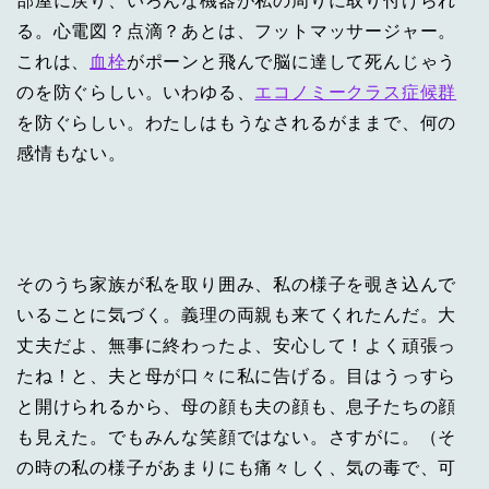
部屋に戻り、いろんな機器が私の周りに取り付けられ
る。心電図？点滴？あとは、フットマッサージャー。
これは、
血栓
がポーンと飛んで脳に達して死んじゃう
のを防ぐらしい。いわゆる、
エコノミークラス症候群
を防ぐらしい。わたしはもうなされるがままで、何の
感情もない。
そのうち家族が私を取り囲み、私の様子を覗き込んで
いることに気づく。義理の両親も来てくれたんだ。大
丈夫だよ、無事に終わったよ、安心して！よく頑張っ
たね！と、夫と母が口々に私に告げる。目はうっすら
と開けられるから、母の顔も夫の顔も、息子たちの顔
も見えた。でもみんな笑顔ではない。さすがに。（そ
の時の私の様子があまりにも痛々しく、気の毒で、可