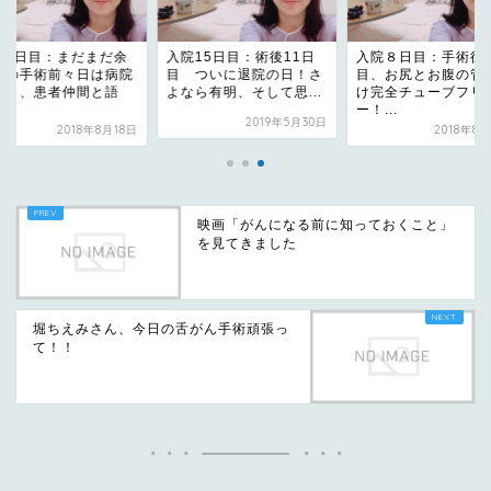
院2日目：まだまだ余
入院15日目：術後11日
入院８日目：手術後
。の手術前々日は病院
目 ついに退院の日！さ
目、お尻とお腹の管
巡り、患者仲間と語
よなら有明、そして思...
け完全チューブフリ
.
ー！...
2019年5月30日
2018年8月18日
2018年8
映画「がんになる前に知っておくこと」
を見てきました
堀ちえみさん、今日の舌がん手術頑張っ
て！！