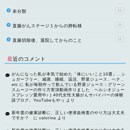
12
未分類
15
直腸がんステージ１からの肺転移
18
直腸切除後、退院してからのこと
最近のコメント
がんになった私が本気で始めた「体にいいこと10選」…シ
ュガーフリー、減酒、睡眠、温活、野菜ジュース、ヘナ…
etc
に
私が毎朝作って飲んでいる野菜ジュース：グリーン
スムージーの作り方実演動画作りました ヘルシオジュー
スプレッソ愛用中♪ | 40代女性大腸がんサバイバーの体験
談ブログ。YouTubeもやっ
より
TOP
新年度の健康診断に、正しい便潜血検査のやり方は大丈夫
ですか？
に
calorina
より
【ご挨拶】