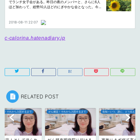
c-calorina.hatenadiary.jp
RELATED POST
確定！それから入院するまで
告知～いつ、誰に、どう伝えよう？
がん確定！それから入院するまで