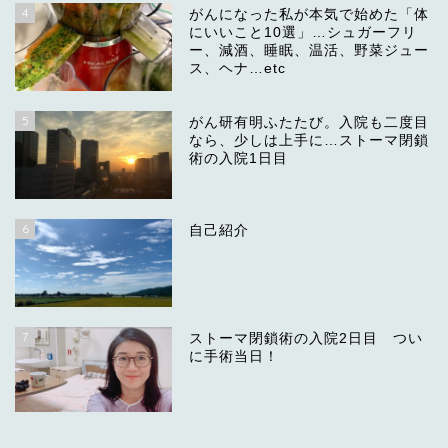
4
がんになった私が本気で始めた「体
にいいこと10選」…シュガーフリ
ー、減酒、睡眠、温活、野菜ジュー
ス、ヘナ…etc
5
がん研有明ふたたび。入院も二度目
なら、少しは上手に…ストーマ閉鎖
術の入院1日目
6
自己紹介
7
ストーマ閉鎖術の入院2日目 つい
に手術当日！