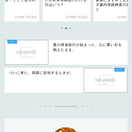
ん研有明病院に行ける
家族にまず何て言おう？
がん確定！そして迫
はいつ？
大腸内視鏡検査の夜のこ
る決断
と
2018年7月30日
2018年7月20日
2018年7
夏の帰省旅行が始まった。心に重い石を
抱えたまま。
ついに来た。両親に告知するときが。