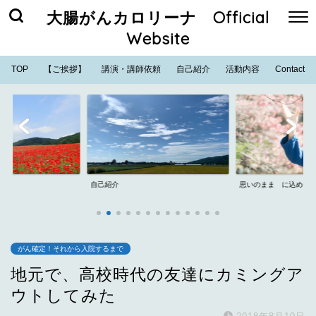
大腸がんカロリーナ Official
Website
TOP
【ご挨拶】
講演・講師依頼
自己紹介
活動内容
Contact
思いのまま に込めた思い
YouTubeで発信中☆
がん確定！それから入院するまで
地元で、高校時代の友達にカミングア
ウトしてみた